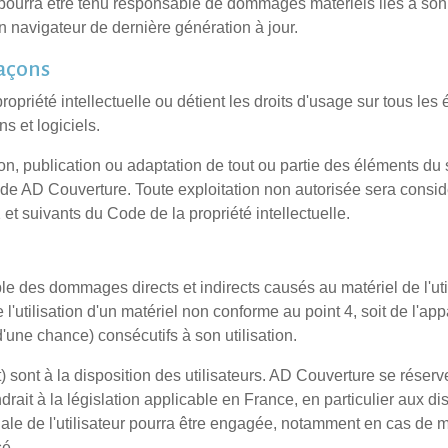
ne pourra être tenu responsable de dommages matériels liés à son u
n navigateur de dernière génération à jour.
façons
ropriété intellectuelle ou détient les droits d'usage sur tous le
s et logiciels.
on, publication ou adaptation de tout ou partie des éléments du s
ble de AD Couverture. Toute exploitation non autorisée sera cons
et suivants du Code de la propriété intellectuelle.
 des dommages directs et indirects causés au matériel de l'utili
e l'utilisation d'un matériel non conforme au point 4, soit de l'ap
une chance) consécutifs à son utilisation.
t) sont à la disposition des utilisateurs. AD Couverture se rése
rait à la législation applicable en France, en particulier aux di
nale de l'utilisateur pourra être engagée, notamment en cas de m
sé.