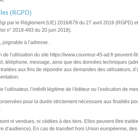
lles (RGPD)
gi par le Règlement (UE) 2016/679 du 27 avril 2016 (RGPD) et pa
 loi n° 2018-493 du 20 juin 2018).
 joignable à l'adresse .
n de l'utilisation du site https://www.couvreur-45-ad.fr peuvent êtr
mail, téléphone, message, ainsi que des données techniques (ad
raitées aux fins de répondre aux demandes des utilisateurs, d'as
uentation.
 l'utilisateur, l'intérêt légitime de l'éditeur ou l'exécution de m
onservées pour la durée strictement nécessaire aux finalités po
.
ont ni vendues, ni cédées à des tiers. Elles peuvent être traitée
re d'audience). En cas de transfert hors Union européenne, de