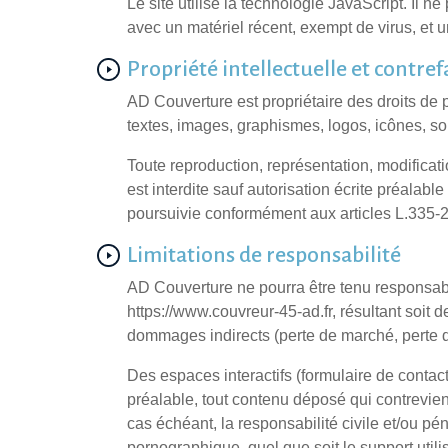
Le site utilise la technologie JavaScript. Il 
avec un matériel récent, exempt de virus, et u
Propriété intellectuelle et contre
AD Couverture est propriétaire des droits de p
textes, images, graphismes, logos, icônes, son
Toute reproduction, représentation, modificati
est interdite sauf autorisation écrite préala
poursuivie conformément aux articles L.335-2 
Limitations de responsabilité
AD Couverture ne pourra être tenu responsable
https://www.couvreur-45-ad.fr, résultant soit d
dommages indirects (perte de marché, perte d'
Des espaces interactifs (formulaire de contac
préalable, tout contenu déposé qui contreviend
cas échéant, la responsabilité civile et/ou pé
pornographique, quel que soit le support utili